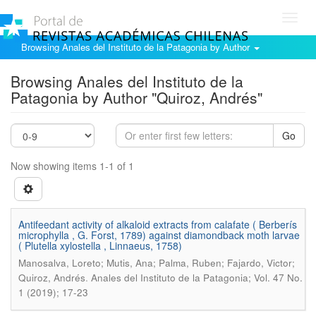
Toggl
navig
Browsing Anales del Instituto de la Patagonia by Author
Browsing Anales del Instituto de la
Patagonia by Author "Quiroz, Andrés"
Go
Now showing items 1-1 of 1
Antifeedant activity of alkaloid extracts from calafate ( Berberís
microphylla , G. Forst, 1789) against diamondback moth larvae
( Plutella xylostella , Linnaeus, 1758)
Manosalva, Loreto; Mutis, Ana; Palma, Ruben; Fajardo, Victor;
.
Quiroz, Andrés
Anales del Instituto de la Patagonia; Vol. 47 No.
1 (2019); 17-23