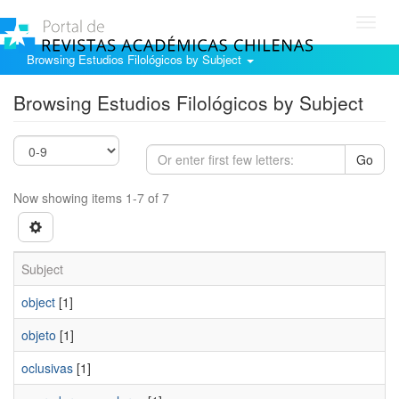
Toggl
navig
Browsing Estudios Filológicos by Subject
Browsing Estudios Filológicos by Subject
Go
Now showing items 1-7 of 7
Subject
object
[1]
objeto
[1]
oclusivas
[1]