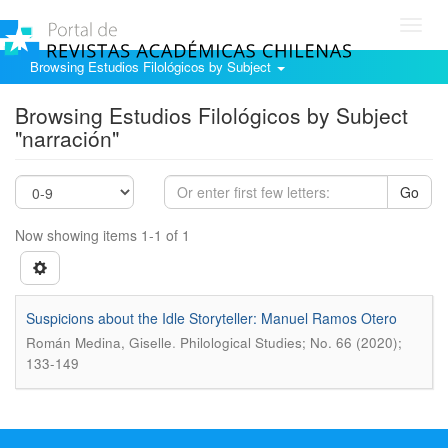
Toggl
navig
Browsing Estudios Filológicos by Subject
Browsing Estudios Filológicos by Subject
"narración"
Go
Now showing items 1-1 of 1
Suspicions about the Idle Storyteller: Manuel Ramos Otero
.
Román Medina, Giselle
Philological Studies; No. 66 (2020);
133-149