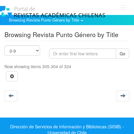
Toggl
navig
Browsing Revista Punto Género by Title
Browsing Revista Punto Género by Title
Go
Now showing items 305-304 of 324
Dirección de Servicios de Información y Bibliotecas (SISIB) -
Universidad de Chile