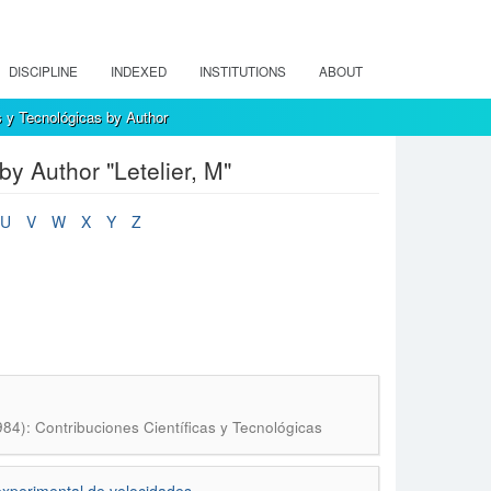
DISCIPLINE
INDEXED
INSTITUTIONS
ABOUT
s y Tecnológicas by Author
y Author "Letelier, M"
U
V
W
X
Y
Z
84): Contribuciones Científicas y Tecnológicas