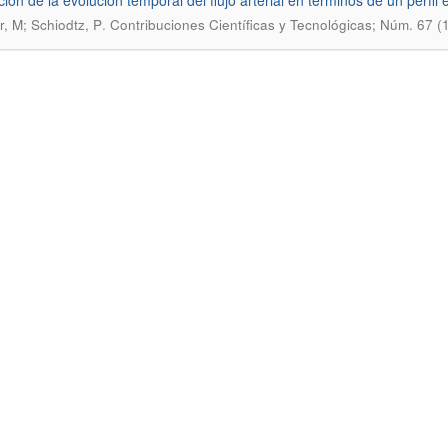
ción de la evolución temporal del flujo arterial en términos de un perfi
.
r, M; Schiodtz, P
Contribuciones Científicas y Tecnológicas; Núm. 67 (