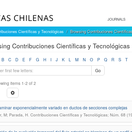
JOURNALS
ribuciones Científicas y Tecnológicas
Browsing Contribuciones Científica
ing Contribuciones Científicas y Tecnológicas b
B
C
D
E
F
G
H
I
J
K
L
M
N
O
P
Q
R
S
T
Go
wing items 1-2 of 2
laminar exponencialmente variado en ductos de secciones complejas
.
er, M; Parada, H
Contribuciones Científicas y Tecnológicas; Núm. 68 (19