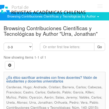
Toggl
navig
Browsing Contribuciones Científicas y Tecnológicas by Author
Browsing Contribuciones Científicas y
Tecnológicas by Author "Urra, Jonathan"
Go
Now showing items 1-1 of 1
¿Es ético sacrificar animales con fines docentes? Visión de
estudiantes y docentes universitarios
Cardenas, Hugo; Andrade, Cristian; Barrera, Carlos; Cabezas,
Francisco; Castro, Carlos; Gallardo, Pablo; García, Killen;
Muñoz, Pablo; Oyarzún, Aarón; Salas, Jeremy; Valdés, Carlos;
.
Ureta, Alonso; Urra, Jonathan; Orihuela, Pedro; Vera, Pablo
Contribuciones Científicas y Tecnológicas; Núm. 140 (2015):