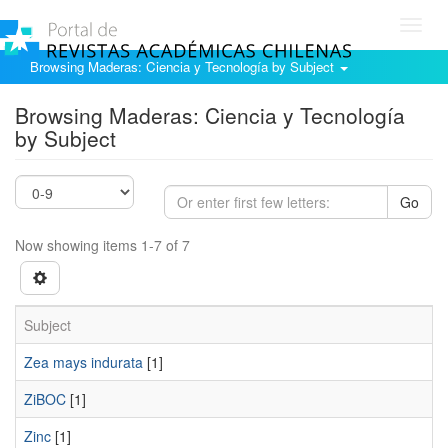
Toggl
navig
Browsing Maderas: Ciencia y Tecnología by Subject
Browsing Maderas: Ciencia y Tecnología
by Subject
Go
Now showing items 1-7 of 7
Subject
Zea mays indurata
[1]
ZiBOC
[1]
Zinc
[1]