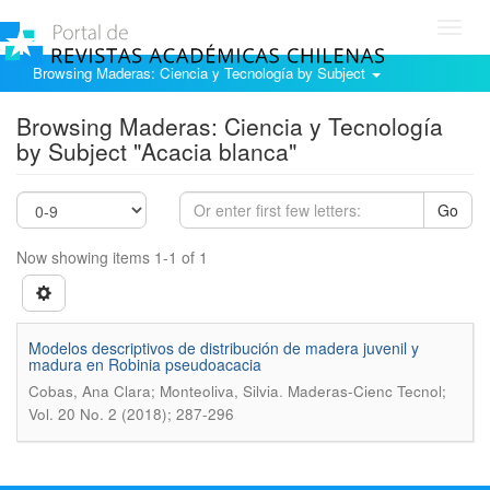
Toggl
navig
Browsing Maderas: Ciencia y Tecnología by Subject
Browsing Maderas: Ciencia y Tecnología
by Subject "Acacia blanca"
Go
Now showing items 1-1 of 1
Modelos descriptivos de distribución de madera juvenil y
madura en Robinia pseudoacacia
.
Cobas, Ana Clara; Monteoliva, Silvia
Maderas-Cienc Tecnol;
Vol. 20 No. 2 (2018); 287-296