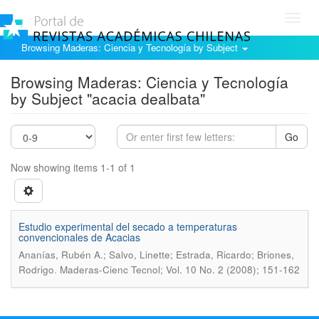
Toggl
navig
Browsing Maderas: Ciencia y Tecnología by Subject
Browsing Maderas: Ciencia y Tecnología
by Subject "acacia dealbata"
Go
Now showing items 1-1 of 1
Estudio experimental del secado a temperaturas
convencionales de Acacias
Ananías, Rubén A.; Salvo, Linette; Estrada, Ricardo; Briones,
.
Rodrigo
Maderas-Cienc Tecnol; Vol. 10 No. 2 (2008); 151-162