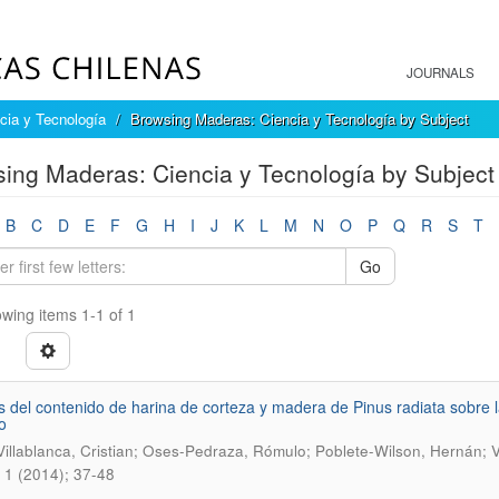
JOURNALS
cia y Tecnología
Browsing Maderas: Ciencia y Tecnología by Subject
ing Maderas: Ciencia y Tecnología by Subject 
B
C
D
E
F
G
H
I
J
K
L
M
N
O
P
Q
R
S
T
Go
wing items 1-1 of 1
s del contenido de harina de corteza y madera de Pinus radiata sobr
o
illablanca, Cristian; Oses-Pedraza, Rómulo; Poblete-Wilson, Hernán; 
 1 (2014); 37-48