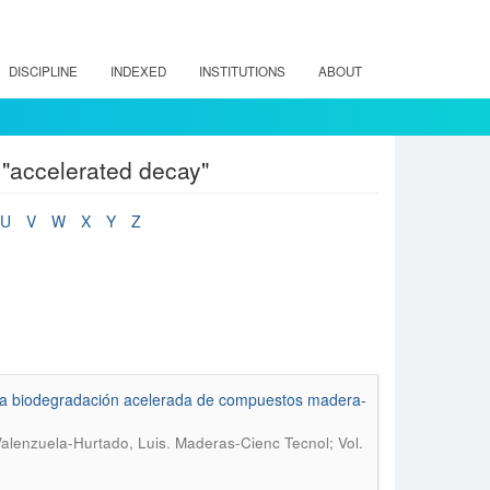
DISCIPLINE
INDEXED
INSTITUTIONS
ABOUT
"accelerated decay"
U
V
W
X
Y
Z
e la biodegradación acelerada de compuestos madera-
.
Valenzuela-Hurtado, Luis
Maderas-Cienc Tecnol; Vol.