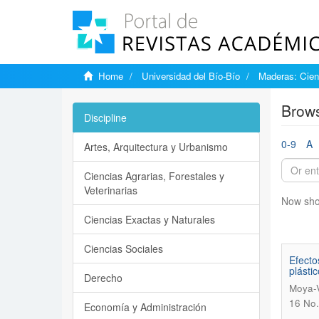
Home
Universidad del Bío-Bío
Maderas: Cien
Brows
Discipline
0-9
A
Artes, Arquitectura y Urbanismo
Ciencias Agrarias, Forestales y
Veterinarias
Now sho
Ciencias Exactas y Naturales
Ciencias Sociales
Efecto
plástic
Derecho
Moya-V
16 No.
Economía y Administración