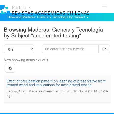
Toggl
navig
Browsing Maderas: Ciencia y Tecnología by Subject
Browsing Maderas: Ciencia y Tecnología
by Subject "accelerated testing"
Go
Now showing items 1-1 of 1
Effect of precipitation pattern on leaching of preservative from
treated wood and implications for accelerated testing
.
Lebow, Stan
Maderas-Cienc Tecnol; Vol. 16 No. 4 (2014); 423-
434