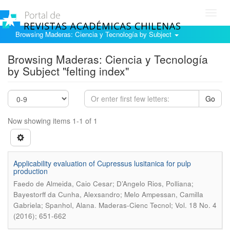
Toggl
navig
Browsing Maderas: Ciencia y Tecnología by Subject
Browsing Maderas: Ciencia y Tecnología
by Subject "felting index"
Go
Now showing items 1-1 of 1
Applicability evaluation of Cupressus lusitanica for pulp
production
Faedo de Almeida, Caio Cesar; D’Angelo Rios, Polliana;
Bayestorff da Cunha, Alexsandro; Melo Ampessan, Camilla
.
Gabriela; Spanhol, Alana
Maderas-Cienc Tecnol; Vol. 18 No. 4
(2016); 651-662