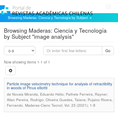
Toggl
navig
Browsing Maderas: Ciencia y Tecnología by Subject
Browsing Maderas: Ciencia y Tecnología
by Subject "image analysis"
Go
Now showing items 1-1 of 1
Particle image velocimetry technique for analysis of retractibility
in woods of Pinus elliottii
de Novais Miranda, Eduardo Hélio; Pathele Ferreira, Rayner;
Allan Pereira, Rodrigo; Oliveira Guedes, Taiane; Pujaico Rivera,
.
Fernando
Maderas-Cienc Tecnol; Vol. 23 (2021); 1-8