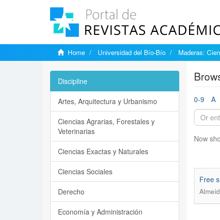
Home
Universidad del Bío-Bío
Maderas: Cien
Brows
Discipline
0-9
A
Artes, Arquitectura y Urbanismo
Ciencias Agrarias, Forestales y
Veterinarias
Now sho
Ciencias Exactas y Naturales
Ciencias Sociales
Free s
Derecho
Almeid
Economía y Administración