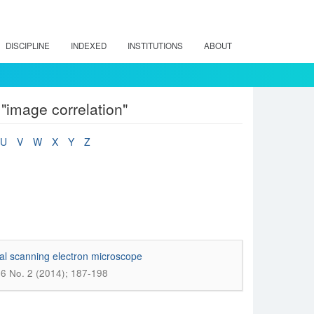
DISCIPLINE
INDEXED
INSTITUTIONS
ABOUT
"image correlation"
U
V
W
X
Y
Z
tal scanning electron microscope
16 No. 2 (2014); 187-198