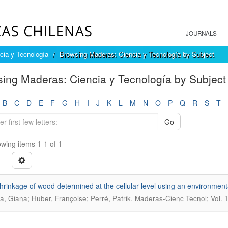
JOURNALS
cia y Tecnología
Browsing Maderas: Ciencia y Tecnología by Subject
ing Maderas: Ciencia y Tecnología by Subject 
B
C
D
E
F
G
H
I
J
K
L
M
N
O
P
Q
R
S
T
Go
wing items 1-1 of 1
hrinkage of wood determined at the cellular level using an environmen
.
a, Giana; Huber, Françoise; Perré, Patrik
Maderas-Cienc Tecnol; Vol. 