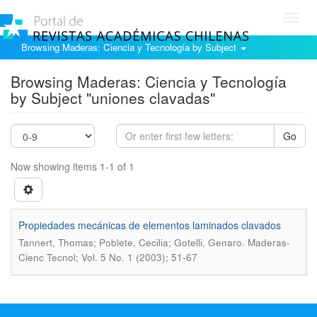
Toggl
navig
Browsing Maderas: Ciencia y Tecnología by Subject
Browsing Maderas: Ciencia y Tecnología
by Subject "uniones clavadas"
Go
Now showing items 1-1 of 1
Propiedades mecánicas de elementos laminados clavados
.
Tannert, Thomas; Poblete, Cecilia; Gotelli, Genaro
Maderas-
Cienc Tecnol; Vol. 5 No. 1 (2003); 51-67