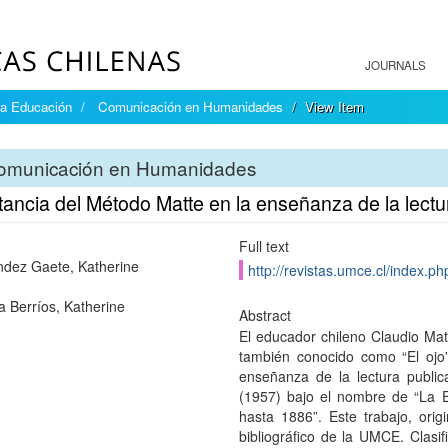
JOURNALS
la Educación
Comunicación en Humanidades
View Item
omunicación en Humanidades
ancia del Método Matte en la enseñanza de la lectu
Full text
dez Gaete, Katherine
http://revistas.umce.cl/index.p
a Berríos, Katherine
Abstract
El educador chileno Claudio Mat
también conocido como “El ojo
enseñanza de la lectura public
(1957) bajo el nombre de “La 
hasta 1886”. Este trabajo, orig
bibliográfico de la UMCE. Clasifi