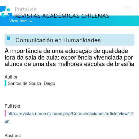
Toggl
navig
View Item
Comunicación en Humanidades
A importância de uma educação de qualidade
fora da sala de aula: experiência vivenciada por
alunos de uma das melhores escolas de brasília
Author
Santos de Sousa, Diego
Full text
http://revistas.umce.cl/index.php/Comunicaciones/article/view/12
40
Abstract