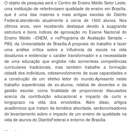
O objeto de pesquisa será o Centro de Ensino Médio Setor Leste,
uma instituição de referênciaem qualidade de ensino em Brasília,
que é uma das maiores e mais antigas escolas do Distrito
Federal,atendendo atualmente a cerca de 1500 alunos. Nos
últimos anos, vem recebendo destaque devido à suagrande
estrutura e bons índices de aprovação no Exame Nacional do
Ensino Médio –ENEM, e noPrograma de Avaliação Seriada –
PAS, da Universidade de Brasília.A proposta do trabalho é fazer
uma análise crítica sobre a influência da escola na vida
dosalunos e evidenciar o caráter transformador e a necessidade
de uma educação que englobe não somenteas competências
curriculares tradicionais, mas também trabalhe a formação
cidadã dos indivíduos, odesenvolvimento de suas capacidades e
a construção de um efetivo leitor do mundo.Apresento neste
trabalho experiências de ex-alunos, relatos de docentes e da
gestão escolar, coma finalidade de proporcionar discussões
acerca da contribuição educacional e impacto de curto e
longoprazo na vida dos envolvidos. Além disso, artigos
acadêmicos que tratam da temática abordada, serãonorteadores
do levantamento sobre o impacto de um ensino de qualidade na
vida de alunos do DistritoFederal e entorno de Brasília.