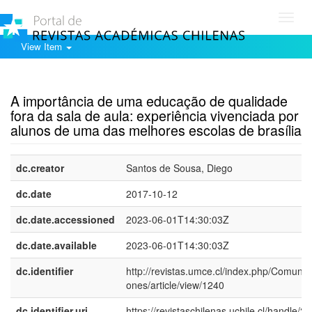
Toggl
navig
View Item
Show simple item record
A importância de uma educação de qualidade
fora da sala de aula: experiência vivenciada por
alunos de uma das melhores escolas de brasília
dc.creator
Santos de Sousa, Diego
dc.date
2017-10-12
dc.date.accessioned
2023-06-01T14:30:03Z
dc.date.available
2023-06-01T14:30:03Z
dc.identifier
http://revistas.umce.cl/index.php/Comunic
ones/article/view/1240
dc.identifier.uri
https://revistaschilenas.uchile.cl/handle/2