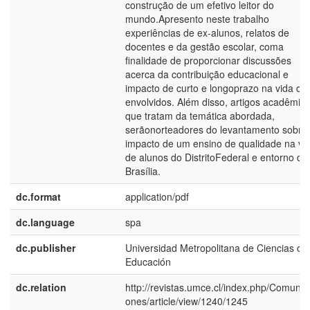
construção de um efetivo leitor do
mundo.Apresento neste trabalho
experiências de ex-alunos, relatos de
docentes e da gestão escolar, coma
finalidade de proporcionar discussões
acerca da contribuição educacional e
impacto de curto e longoprazo na vida do
envolvidos. Além disso, artigos acadêmic
que tratam da temática abordada,
serãonorteadores do levantamento sobre
impacto de um ensino de qualidade na vi
de alunos do DistritoFederal e entorno de
Brasília.
dc.format
application/pdf
dc.language
spa
dc.publisher
Universidad Metropolitana de Ciencias de 
Educación
dc.relation
http://revistas.umce.cl/index.php/Comunic
ones/article/view/1240/1245