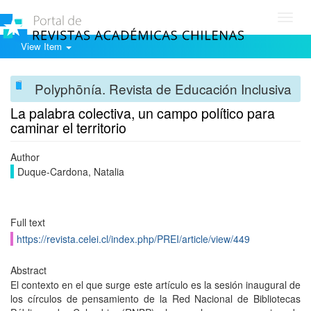
Toggl
navig
View Item
Polyphōnía. Revista de Educación Inclusiva
La palabra colectiva, un campo político para
caminar el territorio
Author
Duque-Cardona, Natalia
Full text
https://revista.celei.cl/index.php/PREI/article/view/449
Abstract
El contexto en el que surge este artículo es la sesión inaugural de
los círculos de pensamiento de la Red Nacional de Bibliotecas