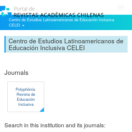
Toggl
navig
Centro de Estudios Latinoamericanos de Educación Inclusiva
CELEI
Centro de Estudios Latinoamericanos de
Educación Inclusiva CELEI
Journals
Polyphōnía.
Revista de
Educación
Inclusiva
Search in this institution and its journals: