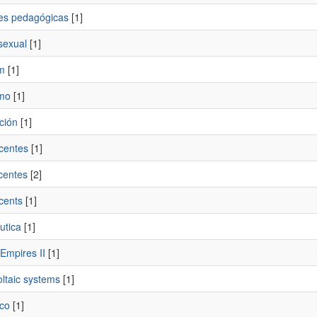
es pedagógicas
[1]
sexual
[1]
m
[1]
smo
[1]
ción
[1]
centes
[1]
centes
[2]
cents
[1]
utica
[1]
Empires II
[1]
ltaic systems
[1]
eco
[1]