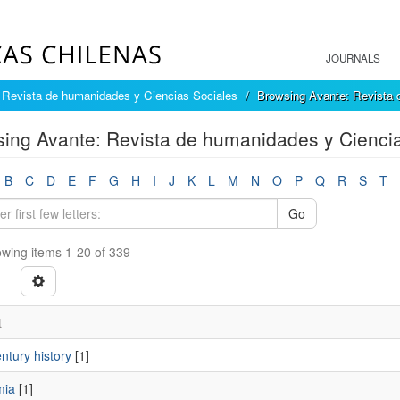
JOURNALS
 Revista de humanidades y Ciencias Sociales
Browsing Avante: Revista 
ing Avante: Revista de humanidades y Ciencia
B
C
D
E
F
G
H
I
J
K
L
M
N
O
P
Q
R
S
T
Go
wing items 1-20 of 339
t
ntury history
[1]
mia
[1]