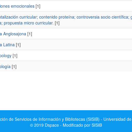
ciones emocionales
[1]
alización curricular; contenido proteína; controversia socio científic
; propuesta micro curricular.
[1]
a Anglosajona
[1]
a Latina
[1]
pology
[1]
ología
[1]
ción de Servicios de Información y Bibliotecas (SISIB) - Universidad de
© 2019 Dspace - Modificado por SISIB