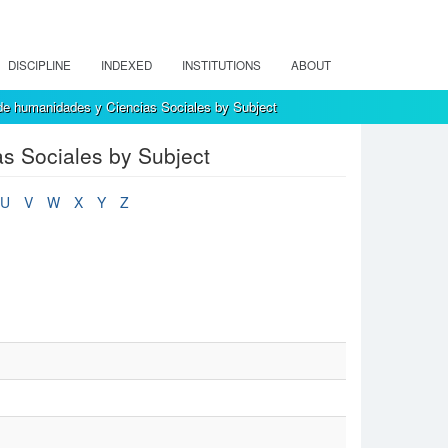
DISCIPLINE
INDEXED
INSTITUTIONS
ABOUT
de humanidades y Ciencias Sociales by Subject
s Sociales by Subject
U
V
W
X
Y
Z