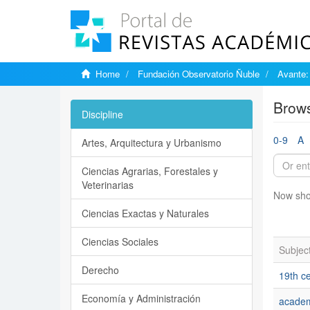
Home
Fundación Observatorio Ñuble
Avante:
Brows
Discipline
0-9
A
Artes, Arquitectura y Urbanismo
Ciencias Agrarias, Forestales y
Veterinarias
Now sho
Ciencias Exactas y Naturales
Ciencias Sociales
Subjec
Derecho
19th ce
Economía y Administración
acade