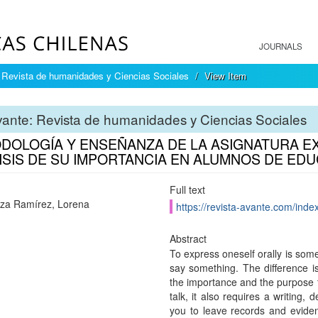
JOURNALS
 Revista de humanidades y Ciencias Sociales
View Item
ante: Revista de humanidades y Ciencias Sociales
DOLOGÍA Y ENSEÑANZA DE LA ASIGNATURA EX
ISIS DE SU IMPORTANCIA EN ALUMNOS DE ED
Full text
za Ramírez, Lorena
https://revista-avante.com/index
Abstract
To express oneself orally is som
say something. The difference is 
the importance and the purpose t
talk, it also requires a writing,
you to leave records and eviden