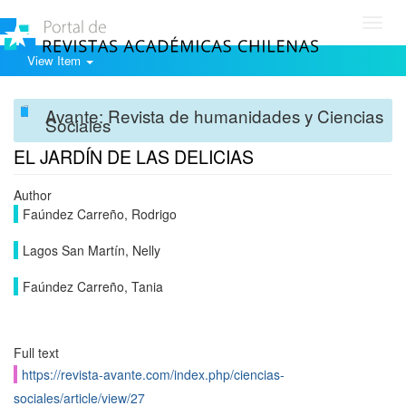
Toggl
navig
View Item
Avante: Revista de humanidades y Ciencias
Sociales
EL JARDÍN DE LAS DELICIAS
Author
Faúndez Carreño, Rodrigo
Lagos San Martín, Nelly
Faúndez Carreño, Tania
Full text
https://revista-avante.com/index.php/ciencias-
sociales/article/view/27