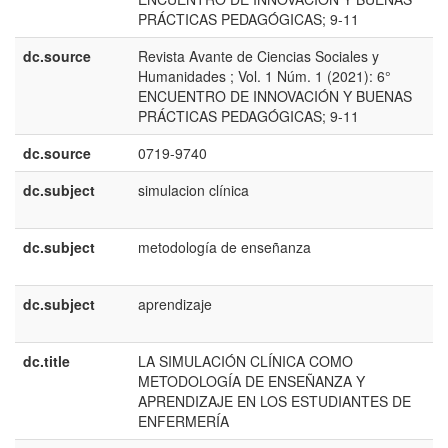
PRÁCTICAS PEDAGÓGICAS; 9-11
dc.source
Revista Avante de Ciencias Sociales y
e
Humanidades ; Vol. 1 Núm. 1 (2021): 6°
E
ENCUENTRO DE INNOVACIÓN Y BUENAS
PRÁCTICAS PEDAGÓGICAS; 9-11
dc.source
0719-9740
dc.subject
simulacion clínica
e
E
dc.subject
metodología de enseñanza
e
E
dc.subject
aprendizaje
e
E
dc.title
LA SIMULACIÓN CLÍNICA COMO
e
METODOLOGÍA DE ENSEÑANZA Y
E
APRENDIZAJE EN LOS ESTUDIANTES DE
ENFERMERÍA