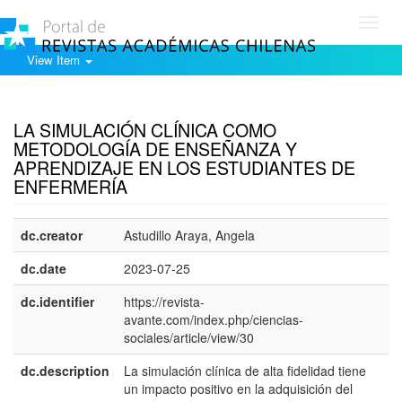
Toggl
navig
View Item
Show simple item record
LA SIMULACIÓN CLÍNICA COMO
METODOLOGÍA DE ENSEÑANZA Y
APRENDIZAJE EN LOS ESTUDIANTES DE
ENFERMERÍA
dc.creator
Astudillo Araya, Angela
dc.date
2023-07-25
dc.identifier
https://revista-
avante.com/index.php/ciencias-
sociales/article/view/30
dc.description
La simulación clínica de alta fidelidad tiene
e
un impacto positivo en la adquisición del
E