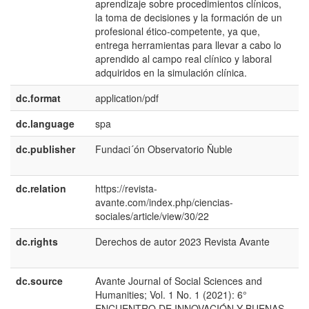
aprendizaje sobre procedimientos clínicos,
la toma de decisiones y la formación de un
profesional ético-competente, ya que,
entrega herramientas para llevar a cabo lo
aprendido al campo real clínico y laboral
adquiridos en la simulación clínica.
dc.format
application/pdf
dc.language
spa
dc.publisher
Fundaci´ón Observatorio Ñuble
e
E
dc.relation
https://revista-
avante.com/index.php/ciencias-
sociales/article/view/30/22
dc.rights
Derechos de autor 2023 Revista Avante
e
E
dc.source
Avante Journal of Social Sciences and
e
Humanities; Vol. 1 No. 1 (2021): 6°
U
ENCUENTRO DE INNOVACIÓN Y BUENAS