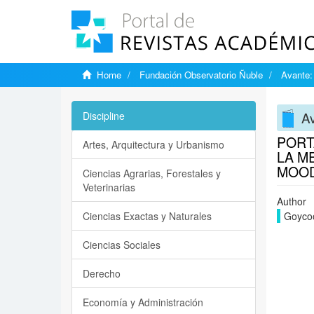
Home
Fundación Observatorio Ñuble
Avante:
Av
Discipline
PORT
Artes, Arquitectura y Urbanismo
LA M
MOOD
Ciencias Agrarias, Forestales y
Veterinarias
Author
Ciencias Exactas y Naturales
Goyco
Ciencias Sociales
Derecho
Economía y Administración