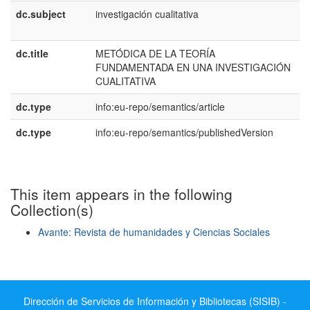
dc.subject
investigación cualitativa
e
E
dc.title
METÓDICA DE LA TEORÍA
e
FUNDAMENTADA EN UNA INVESTIGACIÓN
E
CUALITATIVA
dc.type
info:eu-repo/semantics/article
dc.type
info:eu-repo/semantics/publishedVersion
This item appears in the following
Collection(s)
Avante: Revista de humanidades y Ciencias Sociales
Show simple item record
Dirección de Servicios de Información y Bibliotecas (SISIB) -