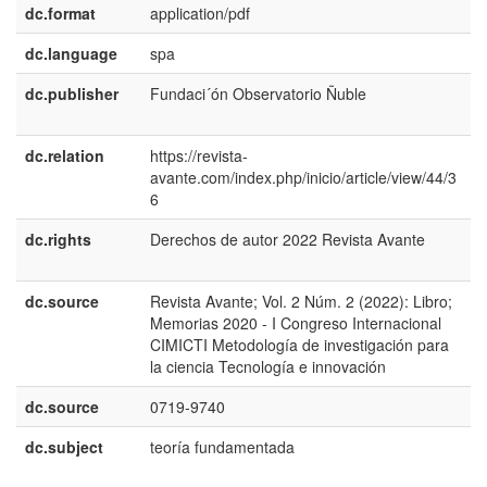
dc.format
application/pdf
dc.language
spa
dc.publisher
Fundaci´ón Observatorio Ñuble
e
E
dc.relation
https://revista-
avante.com/index.php/inicio/article/view/44/3
6
dc.rights
Derechos de autor 2022 Revista Avante
e
E
dc.source
Revista Avante; Vol. 2 Núm. 2 (2022): Libro;
e
Memorias 2020 - I Congreso Internacional
E
CIMICTI Metodología de investigación para
la ciencia Tecnología e innovación
dc.source
0719-9740
dc.subject
teoría fundamentada
e
E