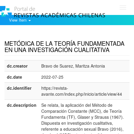
Toggl
navig
View Item
Show simple item record
METÓDICA DE LA TEORÍA FUNDAMENTADA
EN UNA INVESTIGACIÓN CUALITATIVA
dc.creator
Bravo de Suarez, Maritza Antonia
dc.date
2022-07-25
dc.identifier
https://revista-
avante.com/index.php/inicio/article/view/44
dc.description
Se relata, la aplicación del Método de
e
Comparación Constante (MCC), de Teoría
E
Fundamenta (TF), Glaser y Strauss (1967).
Dispuesta en investigación cualitativa,
referente a educación sexual Bravo (2016),