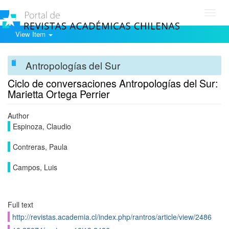
Toggl
navig
View Item
Antropologías del Sur
Ciclo de conversaciones Antropologías del Sur:
Marietta Ortega Perrier
Author
Espinoza, Claudio
Contreras, Paula
Campos, Luis
Full text
http://revistas.academia.cl/index.php/rantros/article/view/2486