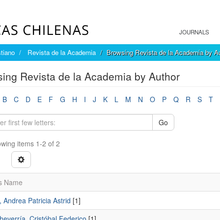
JOURNALS
tiano
Revista de la Academia
Browsing Revista de la Academia by A
ing Revista de la Academia by Author
B
C
D
E
F
G
H
I
J
K
L
M
N
O
P
Q
R
S
T
Go
wing items 1-2 of 2
s Name
, Andrea Patricia Astrid
[1]
heverría, Cristóbal Federico
[1]