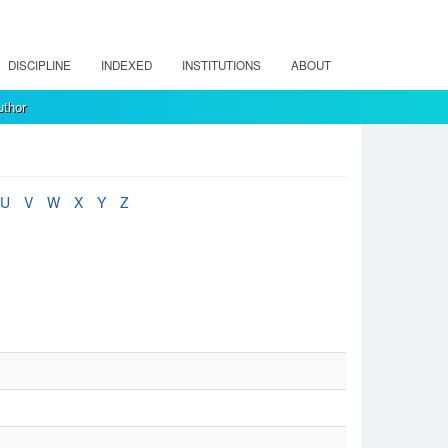
DISCIPLINE
INDEXED
INSTITUTIONS
ABOUT
uthor
U
V
W
X
Y
Z