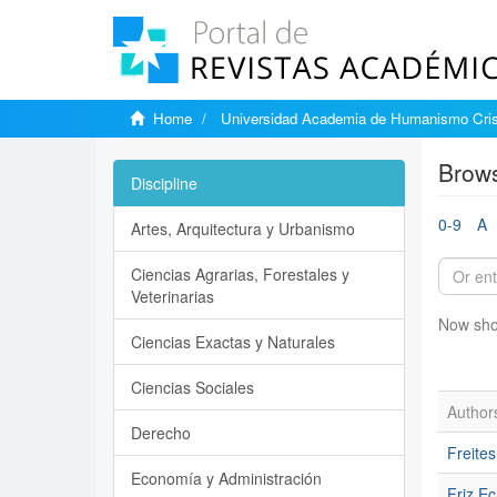
Home
Universidad Academia de Humanismo Cris
Brows
Discipline
0-9
A
Artes, Arquitectura y Urbanismo
Ciencias Agrarias, Forestales y
Veterinarias
Now sho
Ciencias Exactas y Naturales
Ciencias Sociales
Author
Derecho
Freites
Economía y Administración
Friz Ec