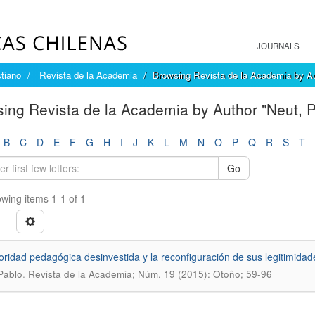
JOURNALS
tiano
Revista de la Academia
Browsing Revista de la Academia by A
ing Revista de la Academia by Author "Neut, P
B
C
D
E
F
G
H
I
J
K
L
M
N
O
P
Q
R
S
T
Go
wing items 1-1 of 1
oridad pedagógica desinvestida y la reconfiguración de sus legitimidade
.
Pablo
Revista de la Academia; Núm. 19 (2015): Otoño; 59-96