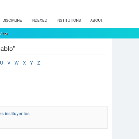
DISCIPLINE
INDEXED
INSTITUTIONS
ABOUT
uthor
ablo"
U
V
W
X
Y
Z
s instituyentes