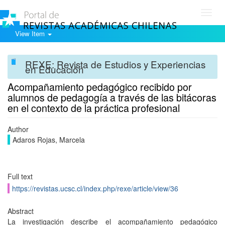
Toggl
navig
View Item
REXE: Revista de Estudios y Experiencias
en Educación
Acompañamiento pedagógico recibido por
alumnos de pedagogía a través de las bitácoras
en el contexto de la práctica profesional
Author
Adaros Rojas, Marcela
Full text
https://revistas.ucsc.cl/index.php/rexe/article/view/36
Abstract
La investigación describe el acompañamiento pedagógico