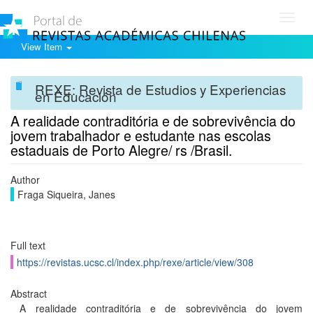
Toggl
navig
View Item
REXE: Revista de Estudios y Experiencias
en Educación
A realidade contraditória e de sobrevivência do
jovem trabalhador e estudante nas escolas
estaduais de Porto Alegre/ rs /Brasil.
Author
Fraga Siqueira, Janes
Full text
https://revistas.ucsc.cl/index.php/rexe/article/view/308
Abstract
A realidade contraditória e de sobrevivência do jovem