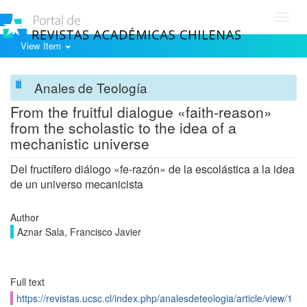
Toggl
navig
View Item
Anales de Teología
From the fruitful dialogue «faith-reason»
from the scholastic to the idea of a
mechanistic universe
Del fructífero diálogo «fe-razón» de la escolástica a la idea
de un universo mecanicista
Author
Aznar Sala, Francisco Javier
Full text
https://revistas.ucsc.cl/index.php/analesdeteologia/article/view/1