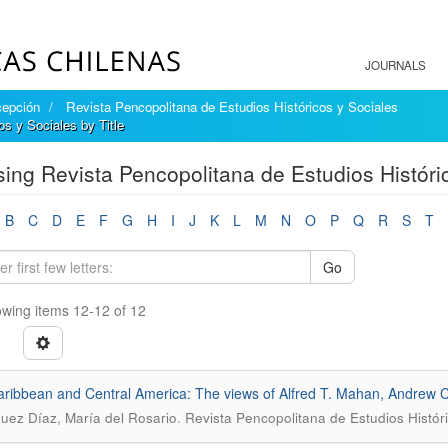
JOURNALS
cepción
Revista Pencopolitana de Estudios Históricos y Sociales
s y Sociales by Title
ing Revista Pencopolitana de Estudios Históric
B
C
D
E
F
G
H
I
J
K
L
M
N
O
P
Q
R
S
T
Go
wing items 12-12 of 12
ribbean and Central America: The views of Alfred T. Mahan, Andrew C
.
uez Díaz, María del Rosario
Revista Pencopolitana de Estudios Histór