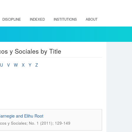
DISCIPLINE
INDEXED
INSTITUTIONS
ABOUT
os y Sociales by Title
U
V
W
X
Y
Z
arnegie and Elihu Root
icos y Sociales; No. 1 (2011); 129-149