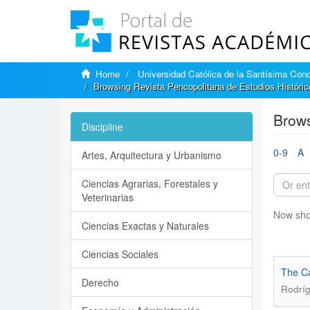
Home
Universidad Católica de la Santísima Con
Browsing Revista Pencopolitana de Estudios Histórico
Brows
Discipline
0-9
A
Artes, Arquitectura y Urbanismo
Ciencias Agrarias, Forestales y
Veterinarias
Now sho
Ciencias Exactas y Naturales
Ciencias Sociales
The Ca
Derecho
Rodríg