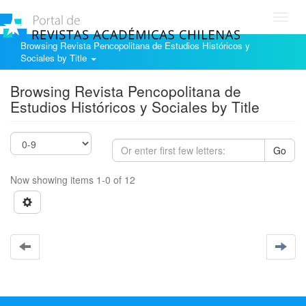
Toggl
navig
Browsing Revista Pencopolitana de Estudios Históricos y
Sociales by Title
Browsing Revista Pencopolitana de
Estudios Históricos y Sociales by Title
Go
Now showing items 1-0 of 12