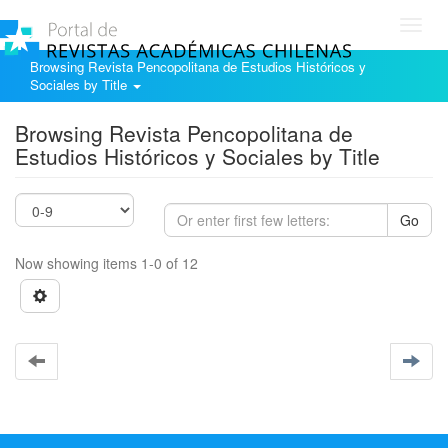
Toggl
navig
Browsing Revista Pencopolitana de Estudios Históricos y
Sociales by Title
Browsing Revista Pencopolitana de
Estudios Históricos y Sociales by Title
Go
Now showing items 1-0 of 12