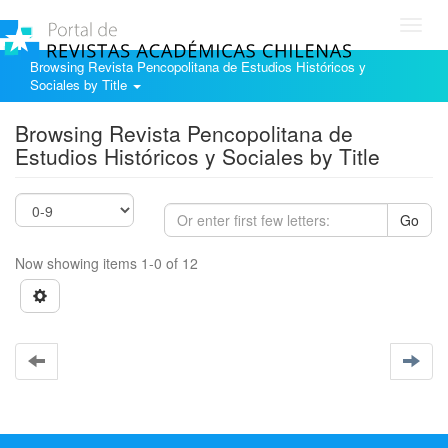
Toggl
navig
Browsing Revista Pencopolitana de Estudios Históricos y
Sociales by Title
Browsing Revista Pencopolitana de
Estudios Históricos y Sociales by Title
Go
Now showing items 1-0 of 12