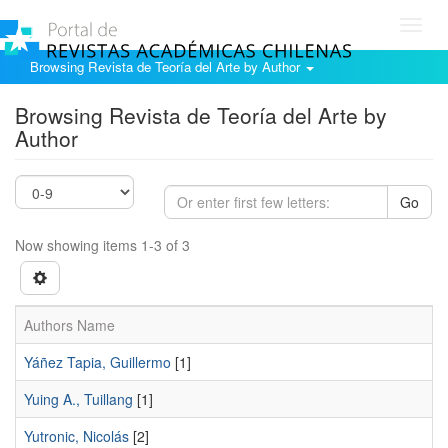
Toggl
navig
Browsing Revista de Teoría del Arte by Author
Browsing Revista de Teoría del Arte by
Author
Go
Now showing items 1-3 of 3
Authors Name
Yáñez Tapia, Guillermo
[1]
Yuing A., Tuillang
[1]
Yutronic, Nicolás
[2]