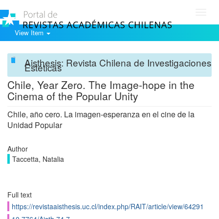
Toggl
navig
View Item
Aisthesis: Revista Chilena de Investigaciones
Estéticas
Chile, Year Zero. The Image-hope in the
Cinema of the Popular Unity
Chile, año cero. La imagen-esperanza en el cine de la
Unidad Popular
Author
Taccetta, Natalia
Full text
https://revistaaisthesis.uc.cl/index.php/RAIT/article/view/64291