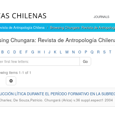
JOURNALS
vista de Antropología Chilena
Browsing Chungara: Revista de Antropologí
ing Chungara: Revista de Antropología Chilena
B
C
D
E
F
G
H
I
J
K
L
M
N
O
P
Q
R
S
T
Go
wing items 1-1 of 1
CCIÓN LÍTICA DURANTE EL PERÍODO FORMATIVO EN LA SUBREG
.
harles; De Souza,Patricio
Chungará (Arica) v.36 suppl.espect1 2004