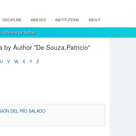
DISCIPLINE
INDEXED
INSTITUTIONS
ABOUT
a Chilena by Author
 by Author "De Souza,Patricio"
U
V
W
X
Y
Z
IÓN DEL RÍO SALADO