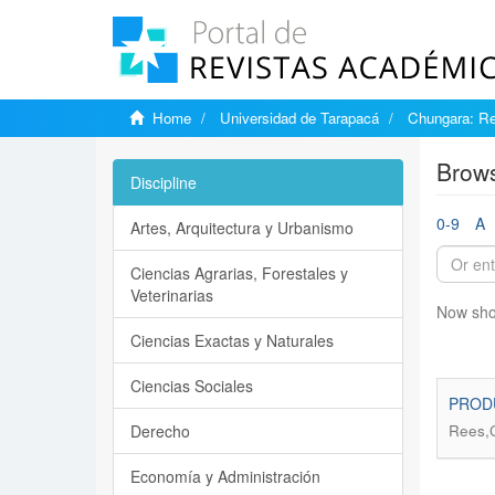
Home
Universidad de Tarapacá
Chungara: Re
Brows
Discipline
0-9
A
Artes, Arquitectura y Urbanismo
Ciencias Agrarias, Forestales y
Veterinarias
Now sho
Ciencias Exactas y Naturales
Ciencias Sociales
PRODU
Derecho
Rees,C
Economía y Administración