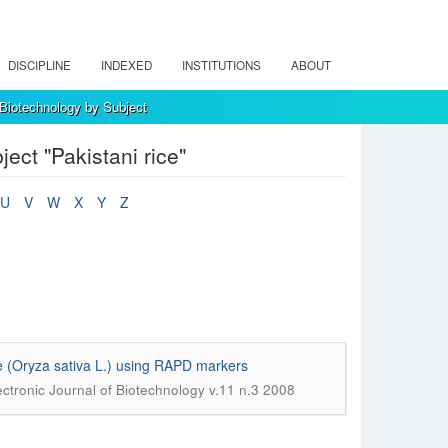
DISCIPLINE
INDEXED
INSTITUTIONS
ABOUT
 Biotechnology by Subject
ect "Pakistani rice"
U
V
W
X
Y
Z
ice (Oryza sativa L.) using RAPD markers
ectronic Journal of Biotechnology v.11 n.3 2008