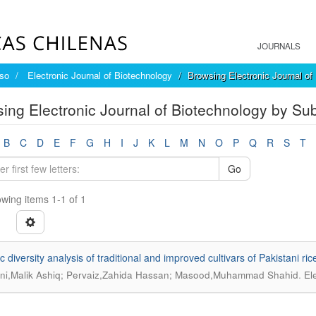
JOURNALS
íso
Electronic Journal of Biotechnology
Browsing Electronic Journal of
ing Electronic Journal of Biotechnology by Subj
B
C
D
E
F
G
H
I
J
K
L
M
N
O
P
Q
R
S
T
Go
wing items 1-1 of 1
c diversity analysis of traditional and improved cultivars of Pakistani r
.
i,Malik Ashiq; Pervaiz,Zahida Hassan; Masood,Muhammad Shahid
El