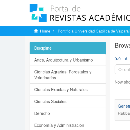
Home
Pontificia Universidad Católica de Valpara
Brows
Discipline
0-9
A
Artes, Arquitectura y Urbanismo
Ciencias Agrarias, Forestales y
Veterinarias
Now sho
Ciencias Exactas y Naturales
Ciencias Sociales
Geneti
Derecho
Rabban
Economía y Administración