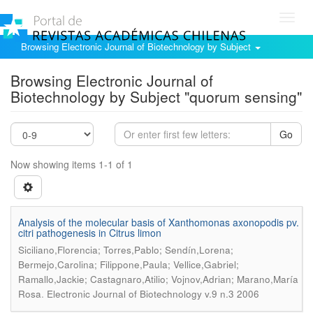
Toggl
navig
Browsing Electronic Journal of Biotechnology by Subject
Browsing Electronic Journal of
Biotechnology by Subject "quorum sensing"
Go
Now showing items 1-1 of 1
Analysis of the molecular basis of Xanthomonas axonopodis pv.
citri pathogenesis in Citrus limon
Siciliano,Florencia; Torres,Pablo; Sendín,Lorena;
Bermejo,Carolina; Filippone,Paula; Vellice,Gabriel;
Ramallo,Jackie; Castagnaro,Atilio; Vojnov,Adrian; Marano,María
.
Rosa
Electronic Journal of Biotechnology v.9 n.3 2006