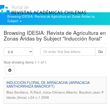
Toggl
navig
Browsing IDESIA: Revista de Agricultura en Zonas Áridas by
Subject
Browsing IDESIA: Revista de Agricultura en
Zonas Áridas by Subject "Inducción floral"
Go
Now showing items 1-1 of 1
INDUCCIÓN FLORAL DE ARRACACHA (ARRACACIA
XANTHORRHIZA BANCROFT)
.
Blas-Sevillano, R,Raúl; Julca-Otiniano,Alberto; Baudoin,Jean P
Idesia (Arica) v.24 n.1 2006