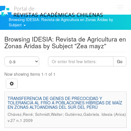
Toggl
navig
Browsing IDESIA: Revista de Agricultura en Zonas Áridas by
Subject
Browsing IDESIA: Revista de Agricultura en
Zonas Áridas by Subject "Zea mayz"
Go
Now showing items 1-1 of 1
TRANSFERENCIA DE GENES DE PRECOCIDAD Y
TOLERANCIA AL FRÍO A POBLACIONES HÍBRIDAS DE MAÍZ
EN ZONAS ALTOANDINAS DEL SUR DEL PERÚ
.
Chávez,René; Schmidt,Walter; Gutiérrez,Gabriela
Idesia (Arica)
v.27 n.1 2009