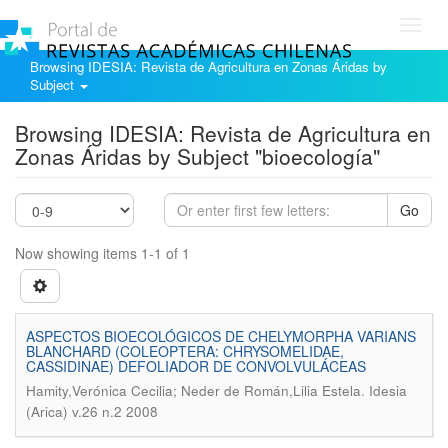
Toggl
navig
Browsing IDESIA: Revista de Agricultura en Zonas Áridas by
Subject
Browsing IDESIA: Revista de Agricultura en
Zonas Áridas by Subject "bioecología"
Go
Now showing items 1-1 of 1
ASPECTOS BIOECOLÓGICOS DE CHELYMORPHA VARIANS
BLANCHARD (COLEOPTERA: CHRYSOMELIDAE,
CASSIDINAE) DEFOLIADOR DE CONVOLVULÁCEAS
.
Hamity,Verónica Cecilia; Neder de Román,Lilia Estela
Idesia
(Arica) v.26 n.2 2008