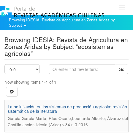
Toggl
navig
Browsing IDESIA: Revista de Agricultura en Zonas Áridas by
Subject
Browsing IDESIA: Revista de Agricultura en
Zonas Áridas by Subject "ecosistemas
agrícolas"
Go
Now showing items 1-1 of 1
La polinización en los sistemas de producción agrícola: revisión
sistemática de la literatura
García García,Marta; Ríos Osorio,Leonardo Alberto; Álvarez del
.
Castillo,Javier
Idesia (Arica) v.34 n.3 2016