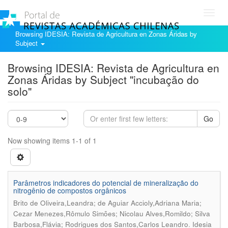
Toggl
navig
Browsing IDESIA: Revista de Agricultura en Zonas Áridas by
Subject
Browsing IDESIA: Revista de Agricultura en
Zonas Áridas by Subject "incubação do
solo"
Go
Now showing items 1-1 of 1
Parâmetros indicadores do potencial de mineralização do
nitrogênio de compostos orgânicos
Brito de Oliveira,Leandra; de Aguiar Accioly,Adriana Maria;
Cezar Menezes,Rômulo Simões; Nicolau Alves,Romildo; Silva
.
Barbosa,Flávia; Rodrigues dos Santos,Carlos Leandro
Idesia