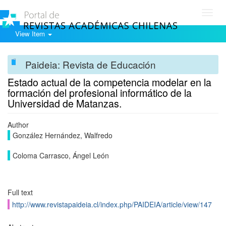
Toggl
navig
View Item
Paideia: Revista de Educación
Estado actual de la competencia modelar en la
formación del profesional informático de la
Universidad de Matanzas.
Author
González Hernández, Walfredo
Coloma Carrasco, Ángel León
Full text
http://www.revistapaideia.cl/index.php/PAIDEIA/article/view/147