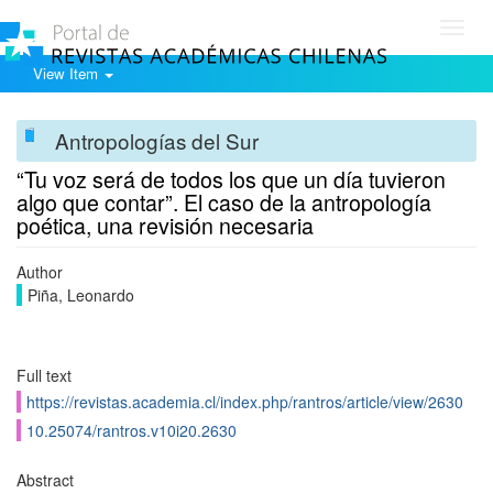
Toggl
navig
View Item
Antropologías del Sur
“Tu voz será de todos los que un día tuvieron
algo que contar”. El caso de la antropología
poética, una revisión necesaria
Author
Piña, Leonardo
Full text
https://revistas.academia.cl/index.php/rantros/article/view/2630
10.25074/rantros.v10i20.2630
Abstract