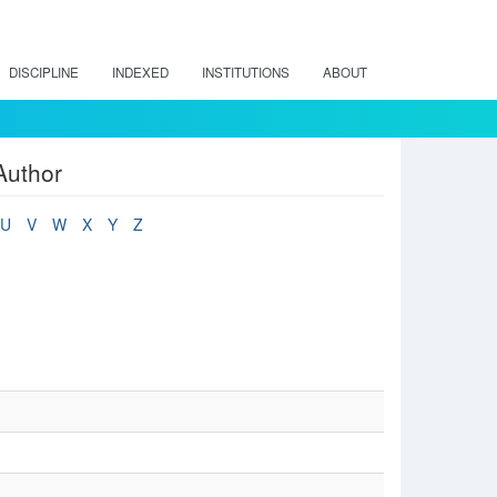
DISCIPLINE
INDEXED
INSTITUTIONS
ABOUT
Author
U
V
W
X
Y
Z