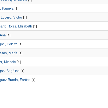
, Pamela
[1]
 Lucero, Víctor
[1]
ario Rojas, Elizabeth
[1]
 Ana
[1]
ne, Colette
[1]
asas, María
[1]
r, Michele
[1]
os, Angélica
[1]
uez Rueda, Fortino
[1]