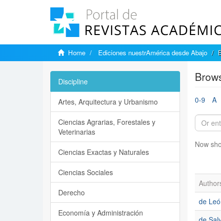
Home
Ediciones nuestrAmérica desde Abajo
Brows
Discipline
0-9
A
Artes, Arquitectura y Urbanismo
Ciencias Agrarias, Forestales y
Veterinarias
Now sho
Ciencias Exactas y Naturales
Ciencias Sociales
Author
Derecho
de León
Economía y Administración
de Sal