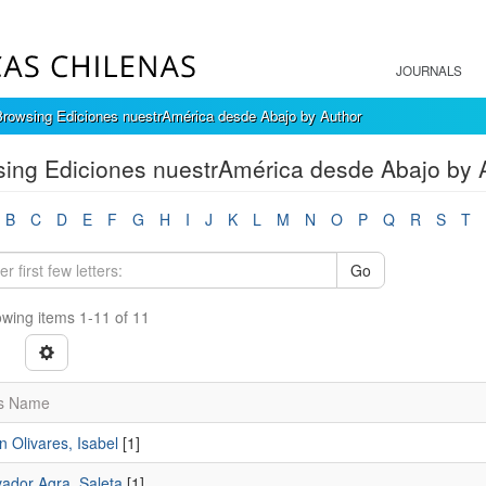
JOURNALS
Browsing Ediciones nuestrAmérica desde Abajo by Author
ing Ediciones nuestrAmérica desde Abajo by 
B
C
D
E
F
G
H
I
J
K
L
M
N
O
P
Q
R
S
T
Go
wing items 1-11 of 11
s Name
 Olivares, Isabel
[1]
vador Agra, Saleta
[1]