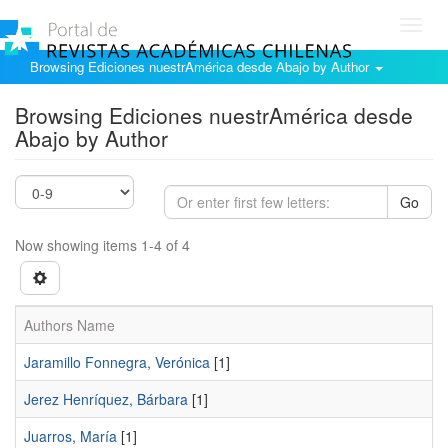
Toggl
navig
Browsing Ediciones nuestrAmérica desde Abajo by Author
Browsing Ediciones nuestrAmérica desde
Abajo by Author
Go
Now showing items 1-4 of 4
Authors Name
Jaramillo Fonnegra, Verónica
[1]
Jerez Henríquez, Bárbara
[1]
Juarros, María
[1]